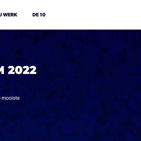
J WERK
DE 10
 2022
e mooiste